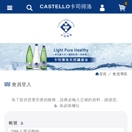
0
CASTELLO卡司得洛
會員登入
繁體中文
會員註冊
忘記密碼
訂單查詢
追蹤清單
首頁
會員專區
匯款通知
會員登入
為了提供您更完善的服務，請務必輸入正確的資料，謝謝您。
為必填欄位
帳號