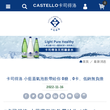
0
CASTELLO卡司得洛
會員登入
繁體中文
會員註冊
忘記密碼
訂單查詢
追蹤清單
首頁
最新消息
匯款通知
卡司得洛 小藍蓋氣泡飲帶給你 0糖﹑0卡、低鈉無負擔
2022-11-16
W
S
h
i
a
n
t
a