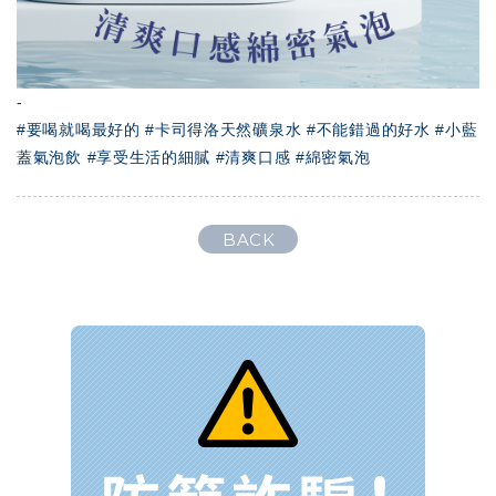
-
#要喝就喝最好的 #卡司得洛天然礦泉水 #不能錯過的好水 #小藍
蓋氣泡飲 #享受生活的細膩 #清爽口感 #綿密氣泡
BACK