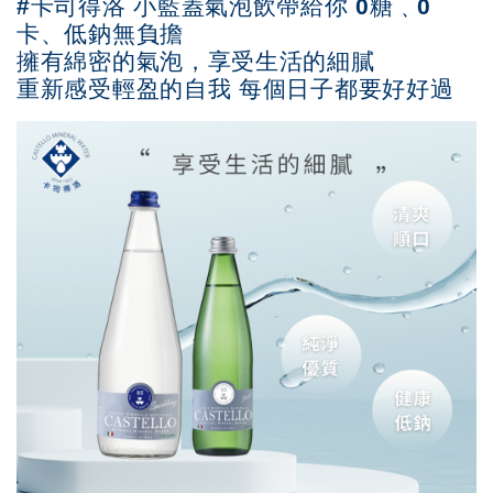
#卡司得洛 小藍蓋氣泡飲帶給你 0糖﹑0
s
W
A
e
卡、低鈉無負擔
p
i
擁有綿密的氣泡，享受生活的細膩
p
b
o
重新感受輕盈的自我 每個日子都要好好過