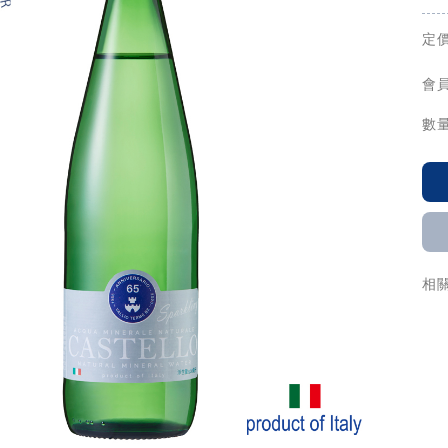
定價
會員
數量
相