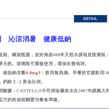
DETAIL
利 沁涼消暑 健康低鈉
瓶裝、螺旋瓶蓋，並於海拔400米天然水源地直接灌裝
淨天然。玻璃瓶可重複使用，環保友善地球。
、超低鈉含量
0.8mg/l
：飲用無負擔。早餐前空腹飲用3
，鈣鎂２:１黃金比例。
酸鹽：CASTELLO卡司得洛礦泉水在2007年經義大
配方奶粉或相關嬰兒餐食準備。